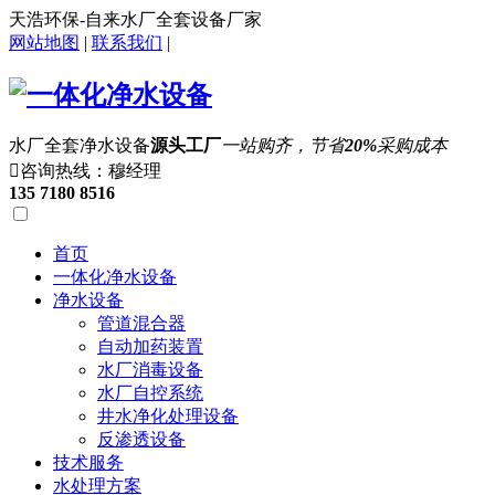
天浩环保-自来水厂全套设备厂家
网站地图
|
联系我们
|
水厂全套净水设备
源头工厂
一站购齐，节省
20%
采购成本

咨询热线：穆经理
135 7180 8516
首页
一体化净水设备
净水设备
管道混合器
自动加药装置
水厂消毒设备
水厂自控系统
井水净化处理设备
反渗透设备
技术服务
水处理方案