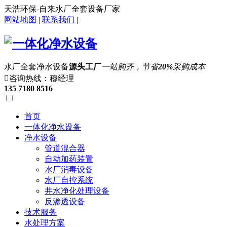
天浩环保-自来水厂全套设备厂家
网站地图
|
联系我们
|
水厂全套净水设备
源头工厂
一站购齐，节省
20%
采购成本

咨询热线：穆经理
135 7180 8516
首页
一体化净水设备
净水设备
管道混合器
自动加药装置
水厂消毒设备
水厂自控系统
井水净化处理设备
反渗透设备
技术服务
水处理方案