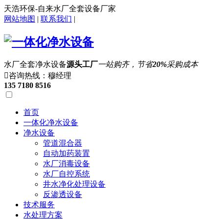
天浩环保-自来水厂全套设备厂家
网站地图
|
联系我们
|
水厂全套净水设备
源头工厂
一站购齐，节省
20%
采购成本

咨询热线：穆经理
135 7180 8516
首页
一体化净水设备
净水设备
管道混合器
自动加药装置
水厂消毒设备
水厂自控系统
井水净化处理设备
反渗透设备
技术服务
水处理方案