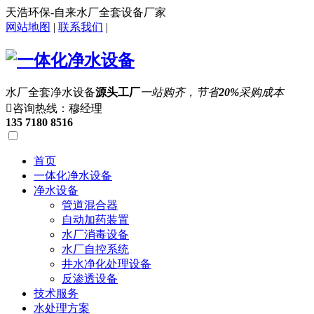
天浩环保-自来水厂全套设备厂家
网站地图
|
联系我们
|
水厂全套净水设备
源头工厂
一站购齐，节省
20%
采购成本

咨询热线：穆经理
135 7180 8516
首页
一体化净水设备
净水设备
管道混合器
自动加药装置
水厂消毒设备
水厂自控系统
井水净化处理设备
反渗透设备
技术服务
水处理方案