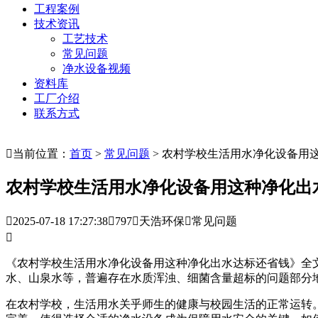
工程案例
技术资讯
工艺技术
常见问题
净水设备视频
资料库
工厂介绍
联系方式

当前位置：
首页
>
常见问题
> 农村学校生活用水净化设备用
农村学校生活用水净化设备用这种净化出

2025-07-18 17:27:38

797

天浩环保

常见问题

《农村学校生活用水净化设备用这种净化出水达标还省钱》全文
水、山泉水等，普遍存在水质浑浊、细菌含量超标的问题部分
在农村学校，生活用水关乎师生的健康与校园生活的正常运转