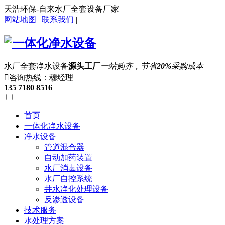
天浩环保-自来水厂全套设备厂家
网站地图
|
联系我们
|
水厂全套净水设备
源头工厂
一站购齐，节省
20%
采购成本

咨询热线：穆经理
135 7180 8516
首页
一体化净水设备
净水设备
管道混合器
自动加药装置
水厂消毒设备
水厂自控系统
井水净化处理设备
反渗透设备
技术服务
水处理方案