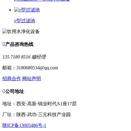
v型过滤池

产品咨询热线
135 7180 8516 穆经理
邮箱：3180689534@qq.com
招商合作
网站声明

公司地址
地址：西安·高新·锦业时代A1座17层
厂址：陕西·武功·三元科技产业园
陕ICP备13005486号-1