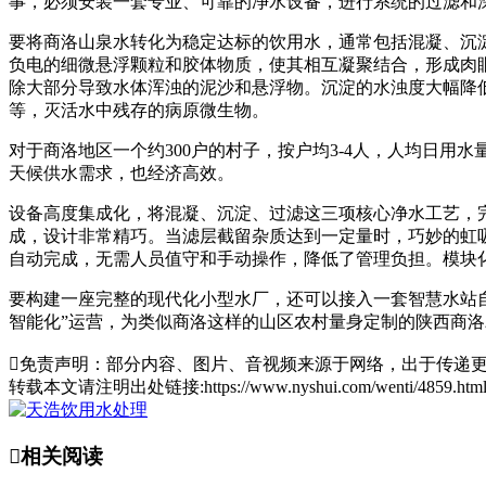
事，必须安装一套专业、可靠的净水设备，进行系统的过滤和深
要将商洛山泉水转化为稳定达标的饮用水，通常包括混凝、沉
负电的细微悬浮颗粒和胶体物质，使其相互凝聚结合，形成肉眼
除大部分导致水体浑浊的泥沙和悬浮物。沉淀的水浊度大幅降
等，灭活水中残存的病原微生物。
对于商洛地区一个约300户的村子，按户均3-4人，人均日用水
天候供水需求，也经济高效。
设备高度集成化，将混凝、沉淀、过滤这三项核心净水工艺，完
成，设计非常精巧。当滤层截留杂质达到一定量时，巧妙的虹
自动完成，无需人员值守和手动操作，降低了管理负担。模块
要构建一座完整的现代化小型水厂，还可以接入一套智慧水站
智能化”运营，为类似商洛这样的山区农村量身定制的陕西商

免责声明：部分内容、图片、音视频来源于网络，出于传递更
转载本文请注明出处链接:https://www.nyshui.com/wenti/4859.

相关阅读