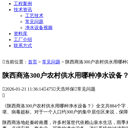
工程案例
技术资讯
工艺技术
常见问题
净水设备视频
资料库
工厂介绍
联系方式

当前位置：
首页
>
常见问题
> 陕西商洛300户农村供水用哪
陕西商洛300户农村供水用哪种净水设备

2026-01-21 11:36:14

475

天浩环保

常见问题

《陕西商洛300户农村供水用哪种净水设备？》全文共884
堪、病毒超标。对于一个人口约300户的集中居住区来说，保
陕西商洛地处秦岭南麓，许多村落世代依赖山泉水生活，雨季来