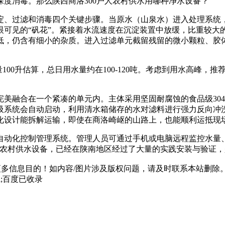
度消毒。那么陕西商洛300户人农村供水用哪种净水设备？
淀、过滤和消毒四个关键步骤。当原水（山泉水）进入处理系统
可见的“矾花”。紧接着水流速度在沉淀装置中放缓，比重较大的
低，仍含有细小的杂质。进入过滤单元截留残留的微小颗粒、胶
量100升估算，总日用水量约在100-120吨。考虑到用水高峰
美融合在一个紧凑的单元内。主体采用坚固耐腐蚀的食品级304
吸系统会自动启动，利用清水箱储存的水对滤料进行强力反向冲
化设计能拆解运输，即使在商洛崎岖的山路上，也能顺利运抵现
自动化控制管理系统。管理人员可通过手机或电脑远程监控水量
洛农村供水设备，已经在陕南地区经过了大量的实践安装与验证
多信息目的！如内容/图片涉及版权问题，请及时联系本站删除
html;百度已收录