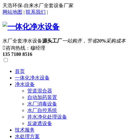
天浩环保-自来水厂全套设备厂家
网站地图
|
联系我们
|
水厂全套净水设备
源头工厂
一站购齐，节省
20%
采购成本

咨询热线：穆经理
135 7180 8516
首页
一体化净水设备
净水设备
管道混合器
自动加药装置
水厂消毒设备
水厂自控系统
井水净化处理设备
反渗透设备
技术服务
水处理方案