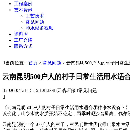
工程案例
技术资讯
工艺技术
常见问题
净水设备视频
资料库
工厂介绍
联系方式

当前位置：
首页
>
常见问题
> 云南昆明500户人的村子日常
云南昆明500户人的村子日常生活用水适

2026-04-21 15:15:12

334

天浩环保

常见问题

《云南昆明500户人的村子日常生活用水适合哪种净水设备？》
境变化，山泉水的水质开始不稳定，雨季时泥沙含量高，偶尔
云南昆明的一个500户人的村子，村民们世世代代靠山泉水生