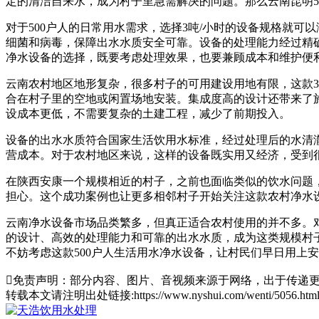
定的清洁自来水，成为村子里急需解决的问题。那么云南昆明5
对于500户人的日常用水需求，选择3吨/小时的设备规格就
细菌和病毒，保障出水水质安全可靠。设备的处理能力经过精确
净水设备的选择，既要考虑处理效果，也要兼顾成本和维护便
云南农村地区地形复杂，很多村子的可用建设用地有限，这款3
合在村子里的空地或闲置场地安装。集成度高的设计还带来了
设成本更低，不需要复杂的土建工程，减少了前期投入。
设备的出水水质符合国家生活饮用水标准，经过处理后的水清
营成本。对于农村地区来说，这样的设备既实用又经济，受到
在陕西安康一个规模相近的村子，之前也面临类似的饮水问题，
担心。这个成功案例也让更多相邻村子开始关注这款农村净水
云南净水设备市场品类繁多，但真正适合农村使用的并不多。对
的设计、高效的处理能力和可靠的出水水质，成为这类规模村
不妨考虑这款500户人生活用水净水设备，让村民们早日用上

免责声明：部分内容、图片、音视频来源于网络，出于传递更
转载本文请注明出处链接:https://www.nyshui.com/wenti/5056.