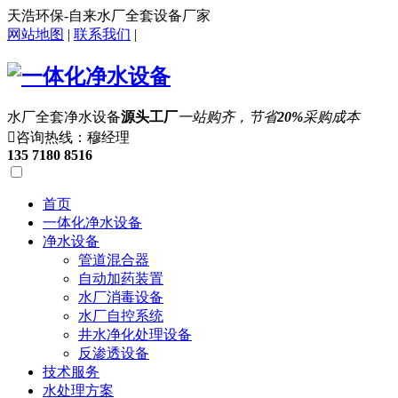
天浩环保-自来水厂全套设备厂家
网站地图
|
联系我们
|
水厂全套净水设备
源头工厂
一站购齐，节省
20%
采购成本

咨询热线：穆经理
135 7180 8516
首页
一体化净水设备
净水设备
管道混合器
自动加药装置
水厂消毒设备
水厂自控系统
井水净化处理设备
反渗透设备
技术服务
水处理方案