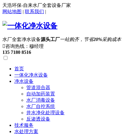
天浩环保-自来水厂全套设备厂家
网站地图
|
联系我们
|
水厂全套净水设备
源头工厂
一站购齐，节省
20%
采购成本

咨询热线：穆经理
135 7180 8516
首页
一体化净水设备
净水设备
管道混合器
自动加药装置
水厂消毒设备
水厂自控系统
井水净化处理设备
反渗透设备
技术服务
水处理方案