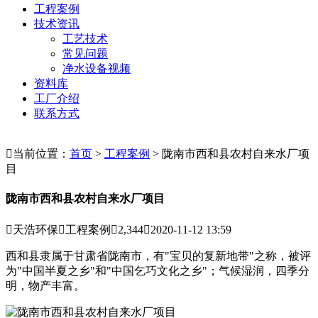
工程案例
技术资讯
工艺技术
常见问题
净水设备视频
资料库
工厂介绍
联系方式

当前位置：
首页
>
工程案例
> 陇南市西和县农村自来水厂项
目
陇南市西和县农村自来水厂项目

天浩环保

工程案例

2,344

2020-11-12 13:59
西和县隶属于甘肃省陇南市，有"宝贝的复新地带"之称，被评
为"中国半夏之乡"和"中国乞巧文化之乡"；气候湿润，四季分
明，物产丰富。