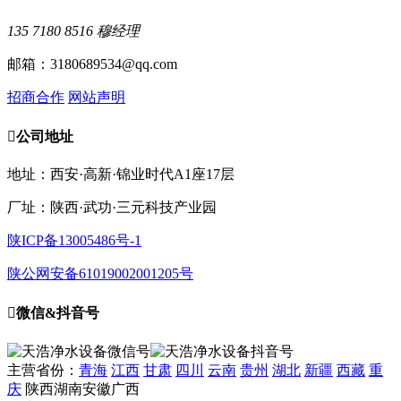
135 7180 8516 穆经理
邮箱：3180689534@qq.com
招商合作
网站声明

公司地址
地址：西安·高新·锦业时代A1座17层
厂址：陕西·武功·三元科技产业园
陕ICP备13005486号-1
陕公网安备61019002001205号

微信&抖音号
主营省份：
青海
江西
甘肃
四川
云南
贵州
湖北
新疆
西藏
重
庆
陕西
湖南
安徽
广西