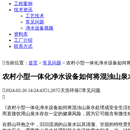
工程案例
技术资讯
工艺技术
常见问题
净水设备视频
资料库
工厂介绍
联系方式

当前位置：
首页
>
常见问题
> 农村小型一体化净水设备如何
农村小型一体化净水设备如何将混浊山泉

2024-02-26 14:24:43

1,207

天浩环保

常见问题

《农村小型一体化净水设备如何将混浊山泉水处理成安全生活饮
而直接饮用山泉水存在一定的健康风险，因为它可能含有微生
在群山环抱之中，汩汩流淌的山泉水以其清澈、甘甜的特性受