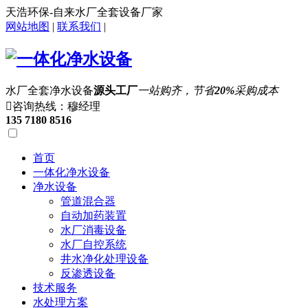
天浩环保-自来水厂全套设备厂家
网站地图
|
联系我们
|
水厂全套净水设备
源头工厂
一站购齐，节省
20%
采购成本

咨询热线：穆经理
135 7180 8516
首页
一体化净水设备
净水设备
管道混合器
自动加药装置
水厂消毒设备
水厂自控系统
井水净化处理设备
反渗透设备
技术服务
水处理方案