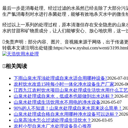
最后一步是消毒处理。经过过滤的水虽然已经去除了大部分污
生产氯消毒剂对水进行杀菌处理，能够有效地杀灭水中的微生
经过以上一系列的处理过程，原本清澈但存在安全隐患的山泉
水的甘甜和矿物质成分，让人们能够安心、放心地饮用，这一过

免责声明：部分内容、图片、音视频来源于网络，出于传递更
转载本文请注明出处链接:https://www.nyshui.com/wenti/3199.

相关阅读
下雨山泉水浑浊处理成自来水适合用哪种设备?
2026-07-0
农村饮水改造15吨每小时一体化净水设备生产厂家
2026-0
江西九江农村饮水项目山泉水处理成生活饮水用什么工艺
山泉水处理成自来水，低成本也能做到出水达标？
2026-0
山泉水处理成生活饮用水不用电的净水设备
2026-05-07
90%的人不知道！山泉水处理成自来水原来这么简单！
20
山泉水处理成合格自来水用哪种净水设备可以达标？
2026
山泉高浊水怎么过滤处理成生活饮水？
2026-03-05
农村小型自来水厂水处理设备良心推荐