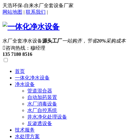
天浩环保-自来水厂全套设备厂家
网站地图
|
联系我们
|
水厂全套净水设备
源头工厂
一站购齐，节省
20%
采购成本

咨询热线：穆经理
135 7180 8516
首页
一体化净水设备
净水设备
管道混合器
自动加药装置
水厂消毒设备
水厂自控系统
井水净化处理设备
反渗透设备
技术服务
水处理方案