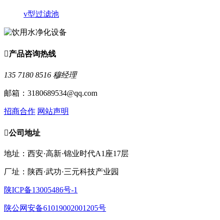
v型过滤池

产品咨询热线
135 7180 8516 穆经理
邮箱：3180689534@qq.com
招商合作
网站声明

公司地址
地址：西安·高新·锦业时代A1座17层
厂址：陕西·武功·三元科技产业园
陕ICP备13005486号-1
陕公网安备61019002001205号