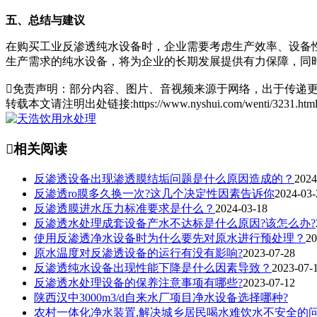
五、总结与建议
在购买工业反渗透纯水设备时，企业需要考虑生产效率、设备
生产需求的纯水设备，将为企业的长期发展提供有力保障，同

免责声明：部分内容、图片、音视频来源于网络，出于传递更
转载本文请注明出处链接:https://www.nyshui.com/wenti/3231.

相关阅读
反渗透设备出现渗透膜结垢问题是什么原因造成的？
2024
反渗透ro膜多久换一次?这几个决定性因素告诉你
2024-03-
反渗透膜进水压力标准要求是什么？
2024-03-18
反渗透水处理成套设备产水不达标是什么原因?该怎么办?
使用反渗透净水设备时为什么要先对原水进行预处理？
20
原水温度对反渗透设备的运行有没有影响?
2023-07-28
反渗透纯水设备出现性能下降是什么因素导致？
2023-07-
反渗透水处理设备的保养注意事项有哪些?
2023-07-12
陕西汉中3000m3/d自来水厂项目净水设备选择哪种?
农村一体化净水装置,解决城乡居民喝水难饮水不安全的问