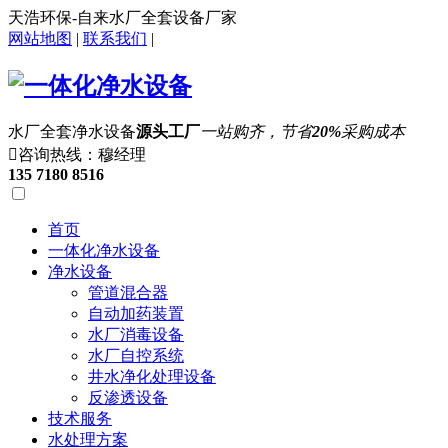
天浩环保-自来水厂全套设备厂家
网站地图
|
联系我们
|
水厂全套净水设备
源头工厂
一站购齐，节省
20%
采购成本

咨询热线：穆经理
135 7180 8516
首页
一体化净水设备
净水设备
管道混合器
自动加药装置
水厂消毒设备
水厂自控系统
井水净化处理设备
反渗透设备
技术服务
水处理方案