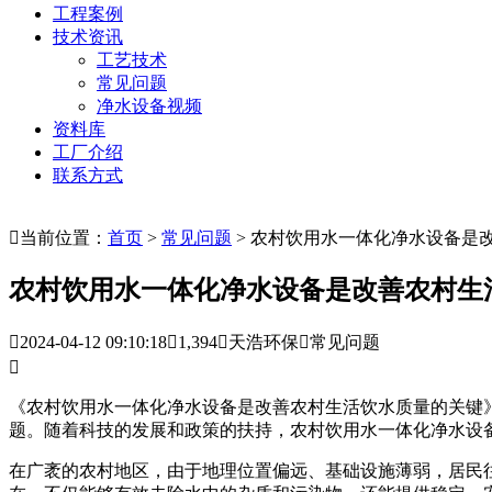
工程案例
技术资讯
工艺技术
常见问题
净水设备视频
资料库
工厂介绍
联系方式

当前位置：
首页
>
常见问题
> 农村饮用水一体化净水设备是
农村饮用水一体化净水设备是改善农村生

2024-04-12 09:10:18

1,394

天浩环保

常见问题

《农村饮用水一体化净水设备是改善农村生活饮水质量的关键》
题。随着科技的发展和政策的扶持，农村饮用水一体化净水设
在广袤的农村地区，由于地理位置偏远、基础设施薄弱，居民