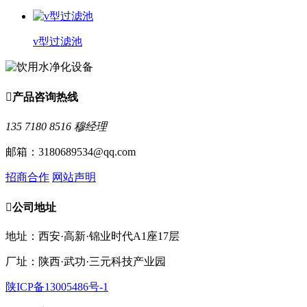
v型过滤池

产品咨询热线
135 7180 8516 穆经理
邮箱：3180689534@qq.com
招商合作
网站声明

公司地址
地址：西安·高新·锦业时代A1座17层
厂址：陕西·武功·三元科技产业园
陕ICP备13005486号-1