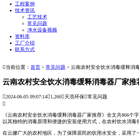
工程案例
技术资讯
工艺技术
常见问题
净水设备视频
资料库
工厂介绍
联系方式

当前位置：
首页
>
常见问题
> 云南农村安全饮水消毒缓释消
云南农村安全饮水消毒缓释消毒器厂家推

2024-06-05 09:07:14

1,260

天浩环保

常见问题

《云南农村安全饮水消毒缓释消毒器厂家推荐》全文共866个
以其独特的消毒原理和便捷的安装使用方式，在农村饮水消毒
在云娜广大的农村地区，为了保障居民的饮用水安全，采用了