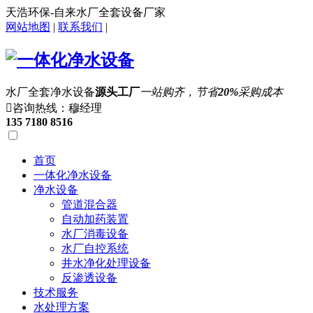
天浩环保-自来水厂全套设备厂家
网站地图
|
联系我们
|
水厂全套净水设备
源头工厂
一站购齐，节省
20%
采购成本

咨询热线：穆经理
135 7180 8516
首页
一体化净水设备
净水设备
管道混合器
自动加药装置
水厂消毒设备
水厂自控系统
井水净化处理设备
反渗透设备
技术服务
水处理方案