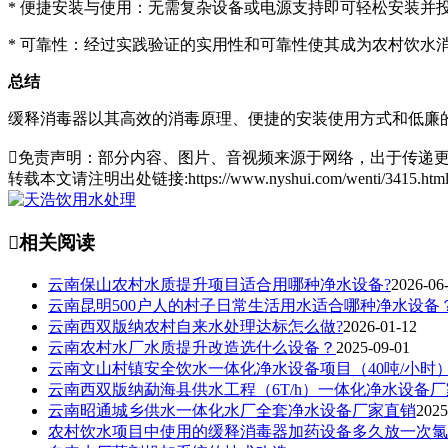
* 便捷安装与使用：无需复杂设备或电源支持即可轻松安装并
* 可靠性：经过实践验证的实用性和可靠性使其成为农村饮水
总结
缓释消毒器以其高效的消毒原理、便捷的安装使用方式和低廉

免责声明：部分内容、图片、音视频来源于网络，出于传递更
转载本文请注明出处链接:https://www.nyshui.com/wenti/3415.

相关阅读
云南保山农村水质提升项目适合用哪种净水设备?
2026-06
云南昆明500户人的村子日常生活用水适合哪种净水设备
云南西双版纳农村自来水处理达标怎么做?
2026-01-12
云南农村水厂水质提升改造选什么设备？
2025-09-01
云南文山村镇安全饮水一体化净水设备项目（40吨/小时
云南西双版纳勐海县供水工程（6T/h）一体化净水设备厂
云南昭通城乡供水一体化水厂全套净水设备厂家直销
2025
农村饮水项目中使用的缓释消毒器加药设备多久放一次氯