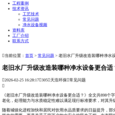
工程案例
技术资讯
工艺技术
常见问题
净水设备视频
资料库
工厂介绍
联系方式

当前位置：
首页
>
常见问题
> 老旧水厂升级改造装哪种净水
老旧水厂升级改造装哪种净水设备更合适

2026-02-25 16:28:17

305

天浩环保

常见问题

《老旧水厂升级改造装哪种净水设备更合适？》全文共898个
老化，处理能力与水质稳定性难以满足现行标准要求，对其升
随着城镇化进程加快和居民对饮用水品质要求的日益提升，部