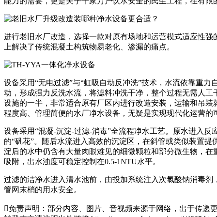
能力的需要，更是关乎千家万户饮水安全的民生工程，在有限
进行老旧水厂改造，选择一款对原有场地和运营模式适应性强的
上解决了传统混凝土构筑物易老化、渗漏的痛点。
设备采用“无电过滤”与“虹吸自动反冲洗”技术，水流依靠重
动，形成强力反洗水流，将滤料冲洗干净，整个过程无需人工
设施的一半，非常适合原有厂区内进行改造安装，运输和吊装
程度高、管理简便的水厂净水设备，无疑是实现现代化运营的
设备采用“混凝-沉淀-过滤-消毒”全流程净水工艺。原水进
的“矾花”。随后水流进入高效的沉淀区，在斜管或类似装置提
淀后的水中仍含有大量肉眼难见的细微颗粒和部分微生物，在
吸附，出水浊度可稳定控制在0.5-1NTU水平。
过滤的洁净水进入清水池前，由投加系统注入次氯酸钠消毒剂
管网末梢的用水安全。

免责声明：部分内容、图片、音视频来源于网络，出于传递更