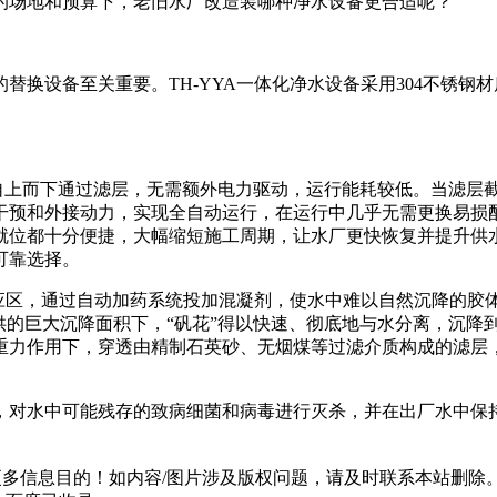
的场地和预算下，老旧水厂改造装哪种净水设备更合适呢？
替换设备至关重要。TH-YYA一体化净水设备采用304不锈
力自上而下通过滤层，无需额外电力驱动，运行能耗较低。当滤层
干预和外接动力，实现全自动运行，在运行中几乎无需更换易损
就位都十分便捷，大幅缩短施工周期，让水厂更快恢复并提升供
可靠选择。
入反应区，通过自动加药系统投加混凝剂，使水中难以自然沉降的
供的巨大沉降面积下，“矾花”得以快速、彻底地与水分离，沉降
重力作用下，穿透由精制石英砂、无烟煤等过滤介质构成的滤层
，对水中可能残存的致病细菌和病毒进行灭杀，并在出厂水中保
多信息目的！如内容/图片涉及版权问题，请及时联系本站删除