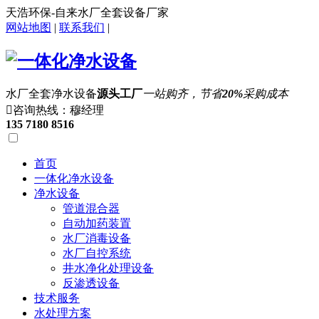
天浩环保-自来水厂全套设备厂家
网站地图
|
联系我们
|
水厂全套净水设备
源头工厂
一站购齐，节省
20%
采购成本

咨询热线：穆经理
135 7180 8516
首页
一体化净水设备
净水设备
管道混合器
自动加药装置
水厂消毒设备
水厂自控系统
井水净化处理设备
反渗透设备
技术服务
水处理方案