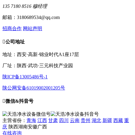
135 7180 8516 穆经理
邮箱：3180689534@qq.com
招商合作
网站声明

公司地址
地址：西安·高新·锦业时代A1座17层
厂址：陕西·武功·三元科技产业园
陕ICP备13005486号-1
陕公网安备61019002001205号

微信&抖音号
主营省份：
青海
江西
甘肃
四川
云南
贵州
湖北
新疆
西藏
重
庆
陕西
湖南
安徽
广西
在线咨询