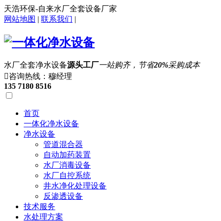
天浩环保-自来水厂全套设备厂家
网站地图
|
联系我们
|
水厂全套净水设备
源头工厂
一站购齐，节省
20%
采购成本

咨询热线：穆经理
135 7180 8516
首页
一体化净水设备
净水设备
管道混合器
自动加药装置
水厂消毒设备
水厂自控系统
井水净化处理设备
反渗透设备
技术服务
水处理方案