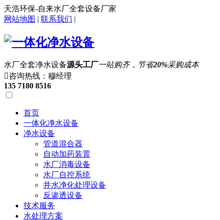
天浩环保-自来水厂全套设备厂家
网站地图
|
联系我们
|
水厂全套净水设备
源头工厂
一站购齐，节省
20%
采购成本

咨询热线：穆经理
135 7180 8516
首页
一体化净水设备
净水设备
管道混合器
自动加药装置
水厂消毒设备
水厂自控系统
井水净化处理设备
反渗透设备
技术服务
水处理方案