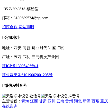
135 7180 8516 穆经理
邮箱：3180689534@qq.com
招商合作
网站声明

公司地址
地址：西安·高新·锦业时代A1座17层
厂址：陕西·武功·三元科技产业园
陕ICP备13005486号-1
陕公网安备61019002001205号

微信&抖音号
主营省份：
青海
江西
甘肃
四川
云南
贵州
湖北
新疆
西藏
重庆
在线咨询