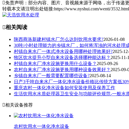

免责声明：部分内容、图片、音视频来源于网络，出于传递更
转载本文请注明出处链接:https://www.nyshui.com/wenti/3532.

相关阅读
陕西商洛新建村镇水厂怎么达到饮用水要求?
2026-01-08
30吨/小时处理能力的乡镇水厂，如何将浑浊的河水处理
村镇自来水厂一体式净水设备用哪种处理效果好?
2025-12
牧区饮水提升小型自来水设备选择哪种能达标？
2025-11-
村镇自来水厂净水设施更换用什么设备？
2025-09-26
农村自来水厂净水设施更换用哪种设备效果好？
2025-09-
乡镇自来水厂一般需要配置哪些设备?
2025-08-14
日产3千吨自来水厂一体化净水设备价格比传统方案低30
重庆农村一体化净水设备如何安装使用及保养工作
生活饮用水水质处理器卫生安全与功能评价规范-一般水质处理

相关设备推荐
农村饮用水一体化净水设备